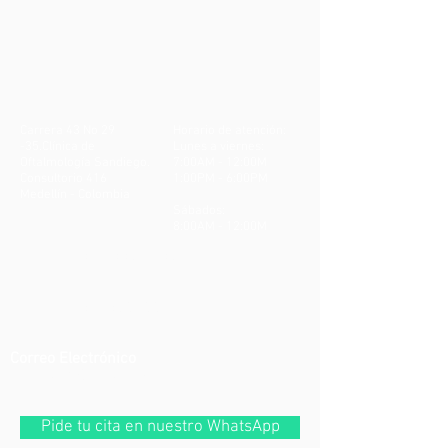
Carrera 43 No 29
Horario de atención:
-35.Clínica de
Lunes a viernes:
Oftalmología Sandiego.
7:00AM - 12:00M
Consultorio 416
1:00PM - 6:00PM
Medellín - Colombia
Sábados:
8:00AM - 12:00M
305 331 8831
3053167660
Correo Electrónico
ipscealer@gmail.com
Pide tu cita en nuestro WhatsApp