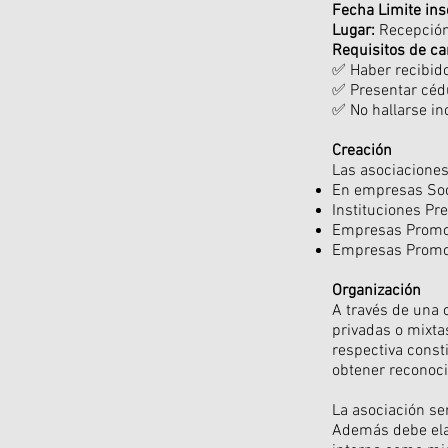
Fecha Limite ins
Lugar:
Recepción
Requisitos de ca
✅ Haber recibido
✅ Presentar céd
✅ No hallarse in
Creación
Las asociaciones
En empresas Soc
Instituciones Pr
Empresas Promot
Empresas Promot
Organización
A través de una 
privadas o mixta
respectiva const
obtener reconoci
La asociación se
Además debe ela