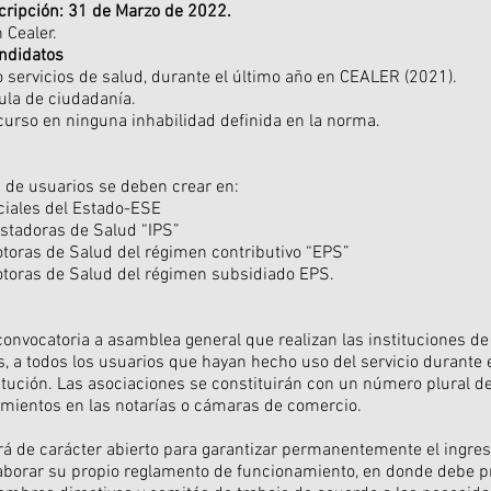
cripción: 31 de Marzo de 2022.
 Cealer.
ndidatos
 servicios de salud, durante el último año en CEALER (2021).
ula de ciudadanía.
curso en ninguna inhabilidad definida en la norma.
 de usuarios se deben crear en:
iales del Estado-ESE
estadoras de Salud “IPS”
oras de Salud del régimen contributivo “EPS”
oras de Salud del régimen subsidiado EPS.
convocatoria a asamblea general que realizan las instituciones de
s, a todos los usuarios que hayan hecho uso del servicio durante e
itución. Las asociaciones se constituirán con un número plural d
mientos en las notarías o cámaras de comercio.
rá de carácter abierto para garantizar permanentemente el ingre
borar su propio reglamento de funcionamiento, en donde debe pr