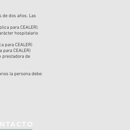
s de dos años. Las
aplica para CEALER).
arácter hospitalario
lica para CEALER)
ica para CEALER)
ón prestadora de
rios la persona debe:
NTACTO