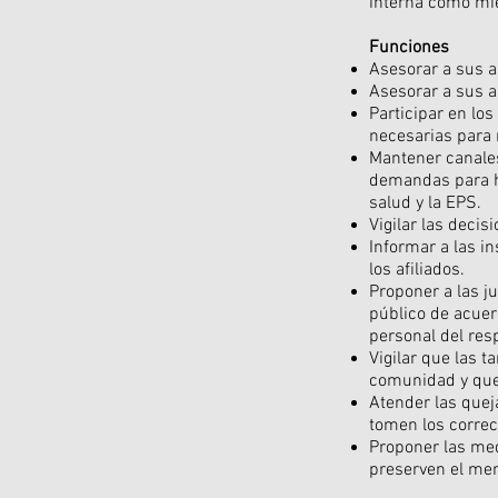
interna como mie
Funciones
Asesorar a sus as
Asesorar a sus a
Participar en lo
necesarias para m
Mantener canales
demandas para ha
salud y la EPS.
Vigilar las deci
Informar a las in
los afiliados.
Proponer a las ju
público de acue
personal del res
Vigilar que las 
comunidad y que 
Atender las queja
tomen los correc
Proponer las med
preserven el men