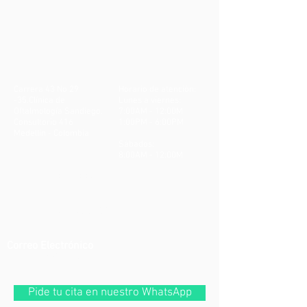
Carrera 43 No 29
Horario de atención:
-35.Clínica de
Lunes a viernes:
Oftalmología Sandiego.
7:00AM - 12:00M
Consultorio 416
1:00PM - 6:00PM
Medellín - Colombia
Sábados:
8:00AM - 12:00M
305 331 8831
3053167660
Correo Electrónico
ipscealer@gmail.com
Pide tu cita en nuestro WhatsApp